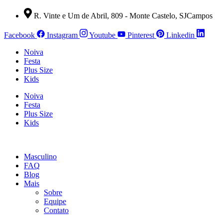
Ir
R. Vinte e Um de Abril, 809 - Monte Castelo, SJCampos
para
o
Facebook
Instagram
Youtube
Pinterest
Linkedin
conteúdo
Noiva
Festa
Plus Size
Kids
Noiva
Festa
Plus Size
Kids
Masculino
FAQ
Blog
Mais
Sobre
Equipe
Contato