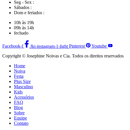
Seg - Sex :
Sábados :
Dom e feriados :
10h às 19h
09h às 14h
fechado
Facebook-f
Jki-instagram-1-light
Pinterest
Youtube
Copyright © Josephine Noivas e Cia. Todos os direitos reservados
Home
Noiva
Festa
Plus Size
Masculino
Kids
Acessórios
FAQ
Blog
Sobre
Equipe
Contato