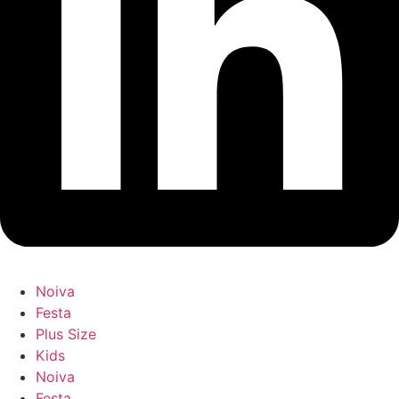
Noiva
Festa
Plus Size
Kids
Noiva
Festa