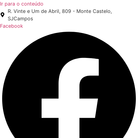
Ir para o conteúdo
R. Vinte e Um de Abril, 809 - Monte Castelo,
SJCampos
Facebook