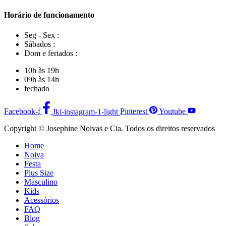
Horário de funcionamento
Seg - Sex :
Sábados :
Dom e feriados :
10h às 19h
09h às 14h
fechado
Facebook-f
Jki-instagram-1-light
Pinterest
Youtube
Copyright © Josephine Noivas e Cia. Todos os direitos reservados
Home
Noiva
Festa
Plus Size
Masculino
Kids
Acessórios
FAQ
Blog