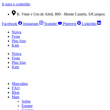
Ir para o conteúdo
R. Vinte e Um de Abril, 809 - Monte Castelo, SJCampos
Facebook
Instagram
Youtube
Pinterest
Linkedin
Noiva
Festa
Plus Size
Kids
Noiva
Festa
Plus Size
Kids
Masculino
FAQ
Blog
Mais
Sobre
Equipe