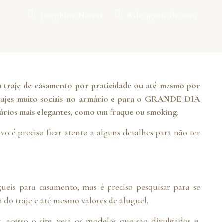
Josephine Noivas
8 de agosto de 2019
u traje de casamento por praticidade ou até mesmo por
rajes muito sociais no armário e para o GRANDE DIA
uários mais elegantes, como um fraque ou smoking.
o é preciso ficar atento a alguns detalhes para não ter
eis para casamento, mas é preciso pesquisar para se
do traje e até mesmo valores de aluguel.
, acesso o site, veja os modelos que são divulgados e,