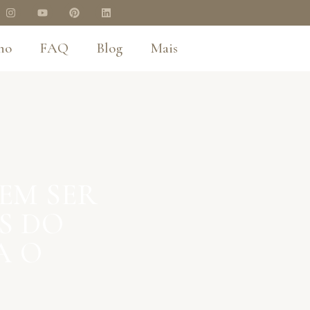
no
FAQ
Blog
Mais
EM SER
S DO
A O