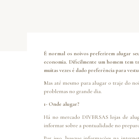
É normal os noivos preferirem alugar se
economia. Dificilmente um homem tem t
muitas vezes é dado preferência para vest
Mas até mesmo para alugar o traje do noiv
problemas no grande dia.
1- Onde alugar?
Há no mercado DIVERSAS lojas de alugu
informar sobre a pontualidade no preparo 
Por isso, busque informações na internet