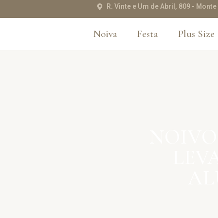
R. Vinte e Um de Abril, 809 - Mon
Noiva
Festa
Plus Size
NOIVO
LEV
AL