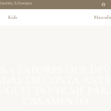
te Castelo, SJCampos
Kids
Masculi
S: 5 FATORES QUE DEV
ADAS EM CONTA ANTE
UGUEL DO TRAJE PAR
CASAMENTO